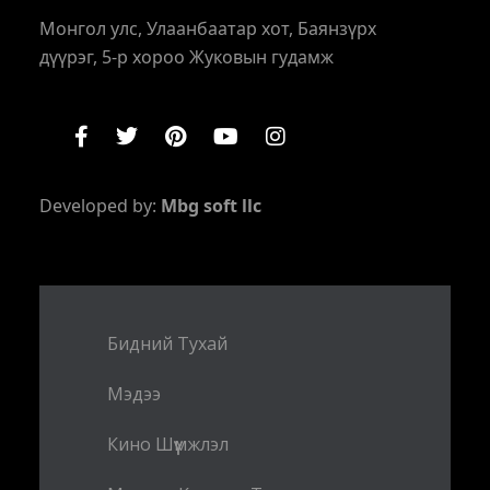
Монгол улс, Улаанбаатар хот, Баянзүрх
дүүрэг, 5-р хороо Жуковын гудамж
Developed by:
Mbg soft llc
Бидний Тухай
Мэдээ
Кино Шүүмжлэл