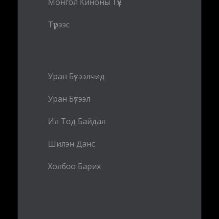
Монгол Киноны Түүх
Түрээс
Уран Бүтээлчид
Уран Бүтээл
Ил Тод Байдал
Шилэн Данс
Холбоо Барих