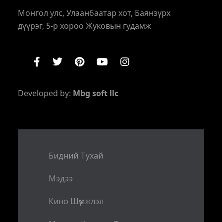
Монгол улс, Улаанбаатар хот, Баянзүрх
дүүрэг, 5-р хороо Жуковын гудамж
Developed by:
Mbg soft llc
Бидний Тухай
Мэдээ
Кино Шүүмжлэл