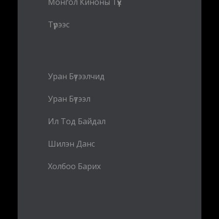
Монгол Киноны Түүх
Түрээс
Уран Бүтээлчид
Уран Бүтээл
Ил Тод Байдал
Шилэн Данс
Холбоо Барих