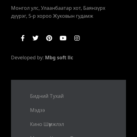
Монгол улс, Улаанбаатар хот, Баянзүрх
дүүрэг, 5-р хороо Жуковын гудамж
Developed by:
Mbg soft llc
Бидний Тухай
Мэдээ
Кино Шүүмжлэл