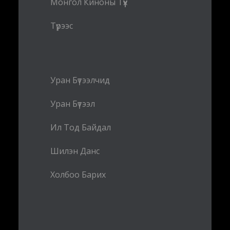
Монгол Киноны Түүх
Түрээс
Уран Бүтээлчид
Уран Бүтээл
Ил Тод Байдал
Шилэн Данс
Холбоо Барих