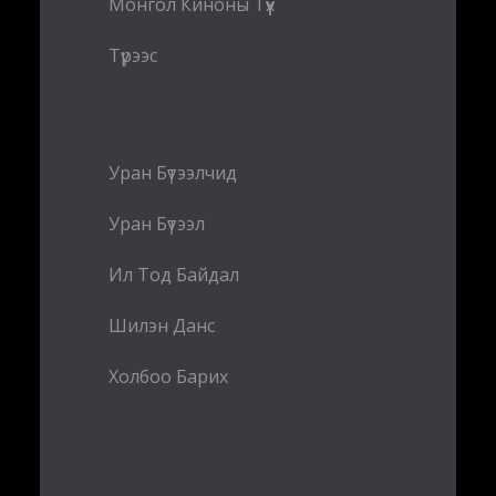
Монгол Киноны Түүх
Түрээс
Уран Бүтээлчид
Уран Бүтээл
Ил Тод Байдал
Шилэн Данс
Холбоо Барих