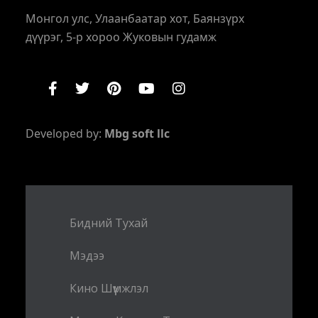
Монгол улс, Улаанбаатар хот, Баянзүрх
дүүрэг, 5-р хороо Жуковын гудамж
Developed by:
Mbg soft llc
Бидний Тухай
Мэдээ
Кино Шүүмжлэл