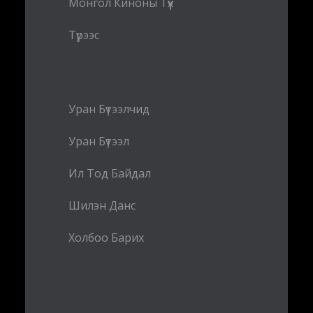
Монгол Киноны Түүх
Түрээс
Уран Бүтээлчид
Уран Бүтээл
Ил Тод Байдал
Шилэн Данс
Холбоо Барих