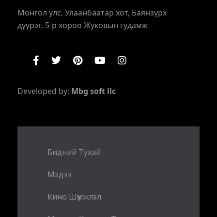
Монгол улс, Улаанбаатар хот, Баянзүрх
дүүрэг, 5-р хороо Жуковын гудамж
Developed by:
Mbg soft llc
Бидний Тухай
Мэдээ
Кино Шүүмжлэл