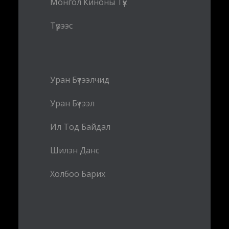
Монгол Киноны Түүх
Түрээс
Уран Бүтээлчид
Уран Бүтээл
Ил Тод Байдал
Шилэн Данс
Холбоо Барих