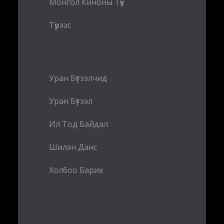
Монгол Киноны Түүх
Түрээс
Уран Бүтээлчид
Уран Бүтээл
Ил Тод Байдал
Шилэн Данс
Холбоо Барих