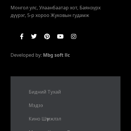
Монгол улс, Улаанбаатар хот, Баянзүрх
дүүрэг, 5-р хороо Жуковын гудамж
Developed by:
Mbg soft llc
Бидний Тухай
Мэдээ
Кино Шүүмжлэл