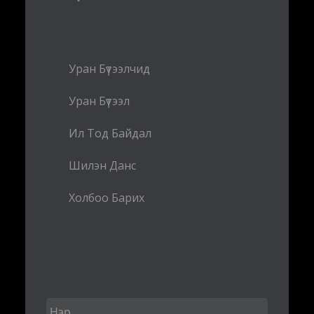
Уран Бүтээлчид
Уран Бүтээл
Ил Тод Байдал
Шилэн Данс
Холбоо Барих