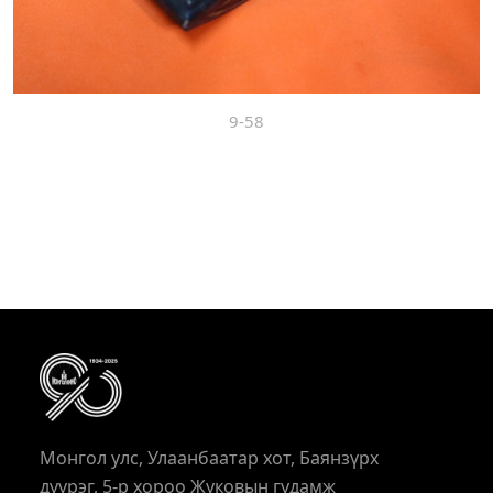
9-58
Монгол улс, Улаанбаатар хот, Баянзүрх
дүүрэг, 5-р хороо Жуковын гудамж