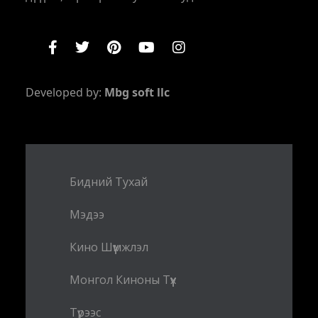
Developed by:
Mbg soft llc
Бидний Тухай
Мэдээ
Кино Шүүмжлэл
Монгол Киноны Түүх
Түрээс