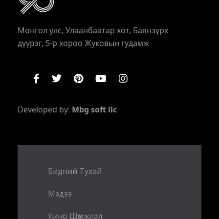
Монгол улс, Улаанбаатар хот, Баянзүрх
дүүрэг, 5-р хороо Жуковын гудамж
Developed by:
Mbg soft llc
Бидний Тухай
Мэдээ
Кино Шүүмжлэл