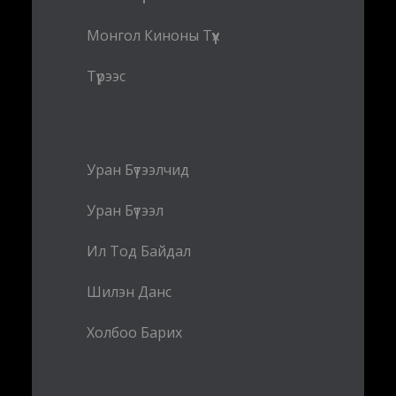
Монгол Киноны Түүх
Түрээс
Уран Бүтээлчид
Уран Бүтээл
Ил Тод Байдал
Шилэн Данс
Холбоо Барих