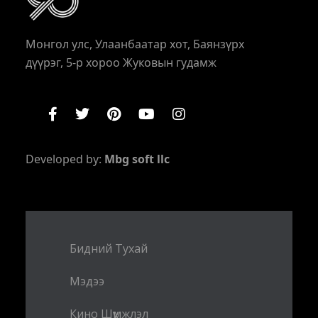
Монгол улс, Улаанбаатар хот, Баянзүрх
дүүрэг, 5-р хороо Жуковын гудамж
Developed by:
Mbg soft llc
Бидний Тухай
Мэдээ
Кино Шүүмжлэл