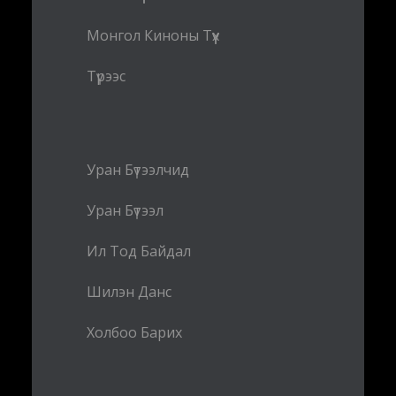
Монгол Киноны Түүх
Түрээс
Уран Бүтээлчид
Уран Бүтээл
Ил Тод Байдал
Шилэн Данс
Холбоо Барих