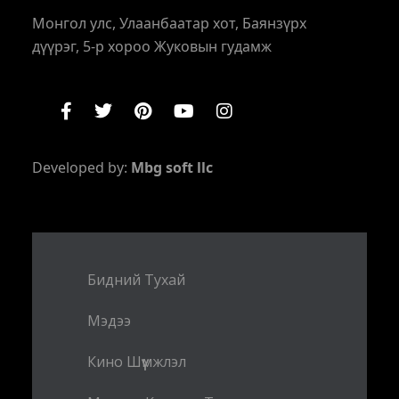
Монгол улс, Улаанбаатар хот, Баянзүрх
дүүрэг, 5-р хороо Жуковын гудамж
Developed by:
Mbg soft llc
Бидний Тухай
Мэдээ
Кино Шүүмжлэл