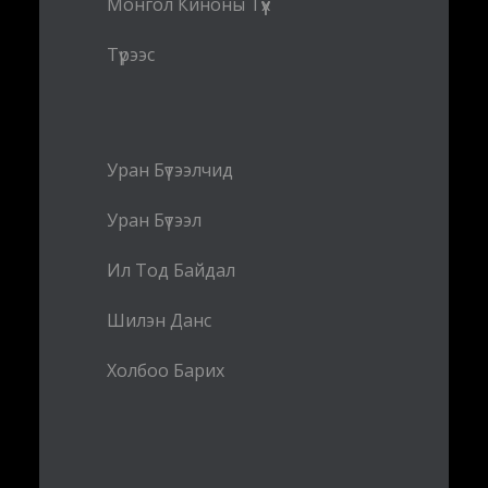
Монгол Киноны Түүх
Түрээс
Уран Бүтээлчид
Уран Бүтээл
Ил Тод Байдал
Шилэн Данс
Холбоо Барих