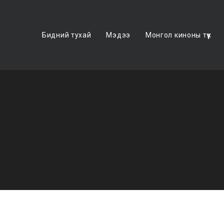
Бидний тухай
Мэдээ
Монгол киноны түүх