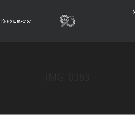
Кино шүүмжлэл
IMG_0383