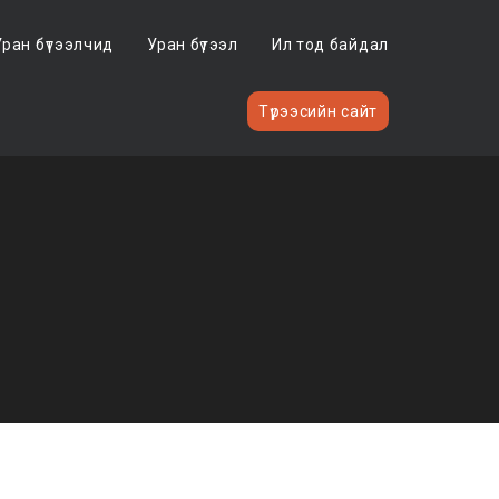
Уран бүтээлчид
Уран бүтээл
Ил тод байдал
Түрээсийн сайт