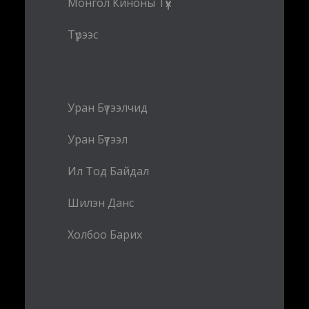
Монгол Киноны Түүх
Түрээс
Уран Бүтээлчид
Уран Бүтээл
Ил Тод Байдал
Шилэн Данс
Холбоо Барих