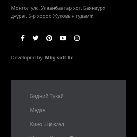
Монгол улс, Улаанбаатар хот, Баянзүрх
дүүрэг, 5-р хороо Жуковын гудамж
Developed by:
Mbg soft llc
Бидний Тухай
Мэдээ
Кино Шүүмжлэл