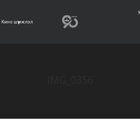
Кино шүүмжлэл
IMG_0356