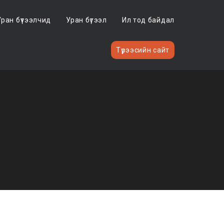
Уран бүтээлчид
Уран бүтээл
Ил тод байдал
Түрээсийн сайт