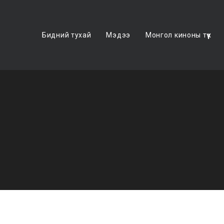
Бидний тухай
Мэдээ
Монгол киноны түүх