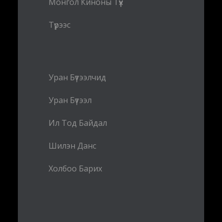
Монгол Киноны Түүх
Түрээс
Уран Бүтээлчид
Уран Бүтээл
Ил Тод Байдал
Шилэн Данс
Холбоо Барих