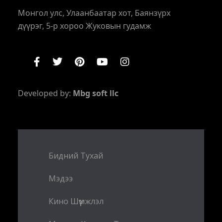
Монгол улс, Улаанбаатар хот, Баянзүрх
дүүрэг, 5-р хороо Жуковын гудамж
Developed by:
Mbg soft llc
Бидний Тухай
Мэдээ
Кино Шүүмжлэл