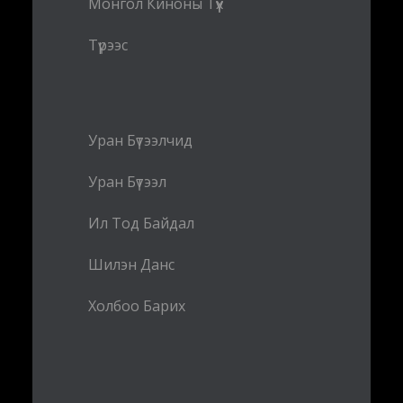
Монгол Киноны Түүх
Түрээс
Уран Бүтээлчид
Уран Бүтээл
Ил Тод Байдал
Шилэн Данс
Холбоо Барих