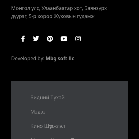
Монгол улс, Улаанбаатар хот, Баянзүрх
дүүрэг, 5-р хороо Жуковын гудамж
Developed by:
Mbg soft llc
Бидний Тухай
Мэдээ
Кино Шүүмжлэл