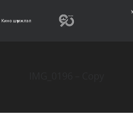
Кино шүүмжлэл
IMG_0196 – Copy