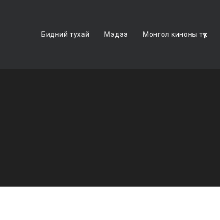
Бидний тухай
Мэдээ
Монгол киноны түүх