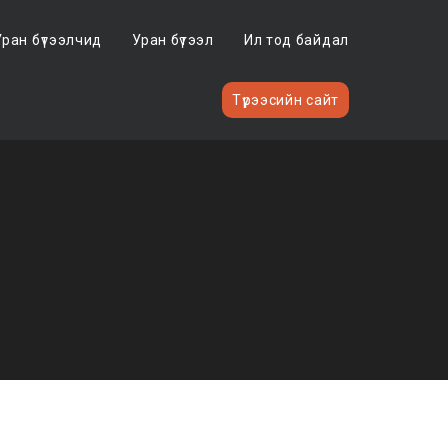
Уран бүтээлчид
Уран бүтээл
Ил тод байдал
Түрээсийн сайт