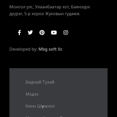
Монгол улс, Улаанбаатар хот, Баянзүрх
дүүрэг, 5-р хороо Жуковын гудамж
Developed by:
Mbg soft llc
Бидний Тухай
Мэдээ
Кино Шүүмжлэл