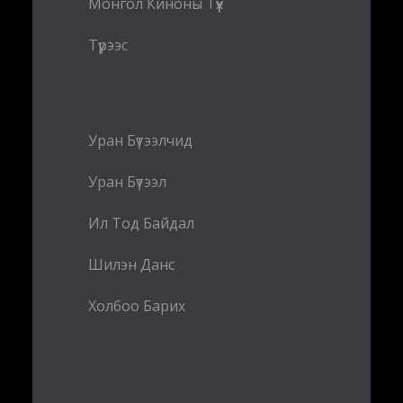
Монгол Киноны Түүх
Түрээс
Уран Бүтээлчид
Уран Бүтээл
Ил Тод Байдал
Шилэн Данс
Холбоо Барих