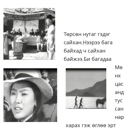
Төрсөн нутаг гэдэг
сайхан.Нээрээ бага
байхад ч сайхан
байжээ.Би багадаа
Мө
нх
цас
анд
тус
сан
нар
харах гэж өглөө эрт