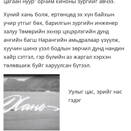
цагаан нуур” орчим киноны зургийг авчээ.
Хүний хань болж, ертөнцөд эх хүн байхын
учир утгыг бөх, барилгын зургийн инженер
залуу Төмөрийн эхнэр цэцэрлэгийн дунд
ангийн багш Нарангийн амьдралаар үзүүлж,
хуучин шинэ үзэл бодлын зөрчил дунд нандин
хайр сэтгэл, гэр бүлийн аз жаргал хэрхэн
төлөвшиж буйг харуулсан бүтээл.
Уулыг цас, эрийг нас
гэдэг