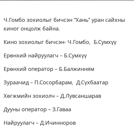
Ч.Гомбо зохиолыг бичсэн “Хань” уран сайхны
киног онцолж байна.
Кино зохиолыг бичсэн- Ч.Гомбо, Б.Сумхүү
Ерөнхий найруулагч – Б.Сумхүү
Ерөнхий оператор – Б.Балжинням
Зураачид – П.Сосорбарам, Д.Сүхбаатар
Хөгжмийн зохиолч – Д.Лувсаншарав
Дууны оператор – З.Гаваа
Найруулагч – Д.Ичинноров