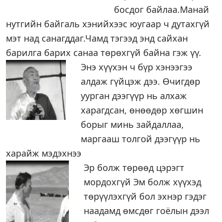
босдог байлаа.Манай
нутгийн байгаль хэнийхээс юугаар ч дутахгүй
мэт над санагддаг.Чамд тэгээд энд сайхан
барилга барих санаа төрөхгүй байна гэж үү.
Энэ хүүхэн ч бүр хэнээгээ
алдаж гүйцэж дээ. Өчигдөр
уурган дээгүүр нь алхаж
харагдсан, өнөөдөр хөгшин
борыг минь зайдаллаа,
маргааш толгой дээгүүр нь
харайж мэдэхнээ
Эр болж төрөөд цэрэгт
мордохгүй Эм болж хүүхэд
төрүүлэхгүй бол эхнэр гэдэг
наадамд өмсдөг гоёлын дээл