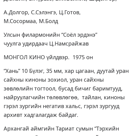
А.Долгор, С.Сэлэнгэ, Ц.Готов,
М.Сосормаа, М.Болд
Улсын филармонийн “Соёл эрдэнэ”
чуулга удирдаач Ц.Намсрайжав
МОНГОЛ КИНО үйлдвэр. 1975 он
“Хань” 10 Бүлэг, 35 мм, хар цагаан, дуутай уран
сайхны киноны зохиол, уран сайхны
зөвлөлийн тогтоол, бусад бичиг баримтууд,
найруулагчийн төлөвлөгөө, тайлан, киноны
гэрэл зургийн негатив хальс, гэрэл зургууд
архивт хадгалагдаж байдаг.
Архангай аймгийн Тариат сумын “Тэрхийн