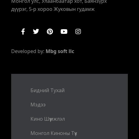
Монгол улс, Улаанбаатар хот, Баянзүрх
дүүрэг, 5-р хороо Жуковын гудамж
Developed by:
Mbg soft llc
Бидний Тухай
Мэдээ
Кино Шүүмжлэл
Монгол Киноны Түүх