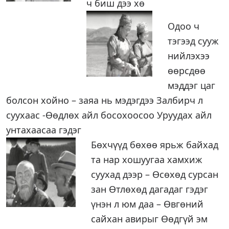
ч биш дээ хө
Одоо ч
тэгээд сууж
нийлэхээ
өөрсдөө
мэддэг цаг
болсон хойно – заяа нь мэдэгдээ Залбирч л
суухаас -Өөдлөх айл босохоосоо Уруудах айл
унтахаасаа гэдэг
Бөхчүүд бөхөө ярьж байхад
та нар хошуугаа хамхиж
суухад дээр – Өсөхөд сурсан
зан Өтлөхөд дагадаг гэдэг
үнэн л юм даа – Өвгөний
сайхан авирыг Өөдгүй эм