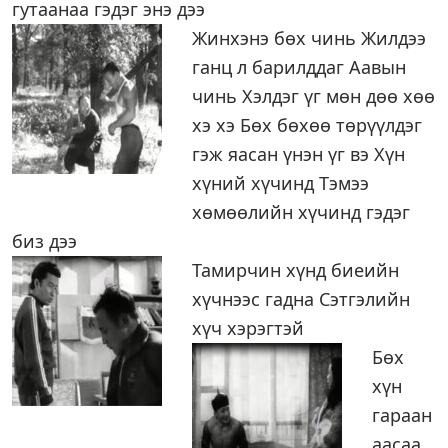
гутаанаа гэдэг энэ дээ
Жинхэнэ бөх чинь Жилдээ
ганц л барилддаг Аавын
чинь Хэлдэг үг мөн дөө хөө
хэ хэ Бөх бөхөө төрүүлдэг
гэж яасан үнэн үг вэ Хүн
хүний хүчинд Тэмээ
хөмөөлийн хүчинд гэдэг
биз дээ
Тамирчин хүнд биеийн
хүчнээс гадна Сэтгэлийн
хүч хэрэгтэй
Бөх
хүн
гараан
аасаа