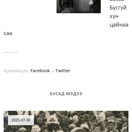
Бүсгүй
хүн
цайнаа
саа
Хувааалцах:
Facebook
Twitter
БУСАД МЭДЭЭ
2025-07-30