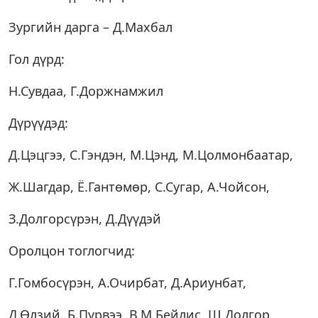
Зургийн дарга – Д.Махбал
Гол дүрд:
Н.Сувдаа, Г.Доржнамжил
Дүрүүдэд:
Д.Цэцгээ, С.Гэндэн, М.Цэнд, М.Цолмонбаатар,
Ж.Шагдар, Ё.Гантөмөр, С.Сугар, А.Чойсон,
З.Долгорсүрэн, Д.Дүүдэй
Оролцон тоглогчид:
Г.Гомбосүрэн, А.Очирбат, Д.Ариунбат,
Д.Өлзий, Б.Пүрвээ, В.М.Бейлис, Ш.Долгор,