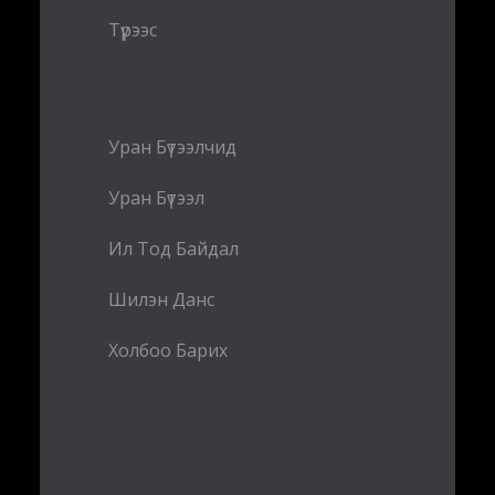
Түрээс
Уран Бүтээлчид
Уран Бүтээл
Ил Тод Байдал
Шилэн Данс
Холбоо Барих