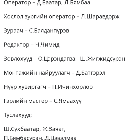
Оператор – Д.Баатар, Л.Бямбаа
Хослол зургийн оператор – Л.Шаравдорж
Зураач – С.Балданпүрэв
Редактор – Ч.Чимид
Зөвлөхүүд – О.Цэрэндагва, Ш.Жигжидсүрэн
Монтажийн найруулагч – Д.Батгэрэл
Нүүр хувиргагч – П.Ичинхорлоо
Гэрлийн мастер – С.Ямаахүү
Туслахууд:
Ш.Сүхбаатар, Ж.Заяат,
П.Бямбасүрэн,,Д.Цэвэлмаа