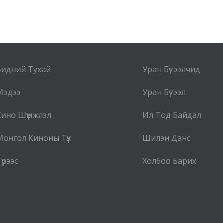
Бидний Тухай
Уран Бүтээлчид
Мэдээ
Уран Бүтээл
Кино Шүүмжлэл
Ил Тод Байдал
Монгол Киноны Түүх
Шилэн Данс
үрээс
Холбоо Барих