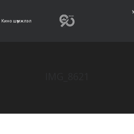
Кино шүүмжлэл
IMG_8621