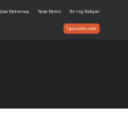
Уран бүтээлчид
Уран бүтээл
Ил тод байдал
Түрээсийн сайт