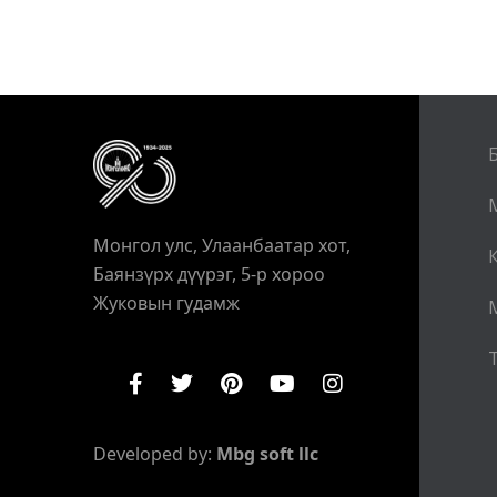
Монгол улс, Улаанбаатар хот,
Баянзүрх дүүрэг, 5-р хороо
Жуковын гудамж
Т
Developed by:
Mbg soft llc