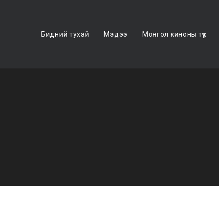
Бидний тухай
Мэдээ
Монгол киноны түүх