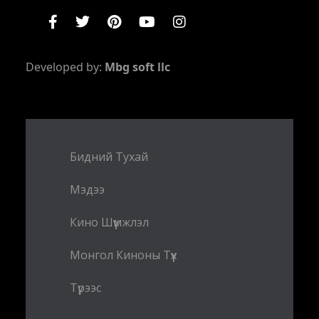
Developed by:
Mbg soft llc
Бидний Тухай
Мэдээ
Кино Шүүмжлэл
Монгол Киноны Түүх
Түрээс