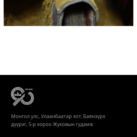
Монгол улс, Улаанбаатар хот, Баянзүрх
дүүрэг, 5-р хороо Жуковын гудамж