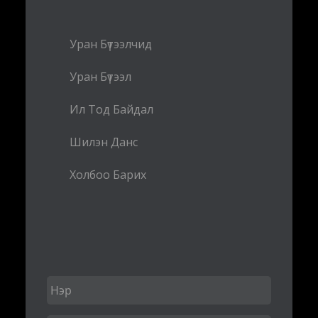
Уран Бүтээлчид
Уран Бүтээл
Ил Тод Байдал
Шилэн Данс
Холбоо Барих