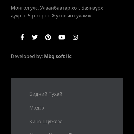
Монгол улс, Улаанбаатар хот, Баянзүрх
дүүрэг, 5-р хороо Жуковын гудамж
Developed by:
Mbg soft llc
Бидний Тухай
Мэдээ
Кино Шүүмжлэл