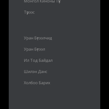
Монгол Киноны Түүх
Түрээс
Уран Бүтээлчид
Уран Бүтээл
Ил Тод Байдал
Шилэн Данс
Холбоо Барих