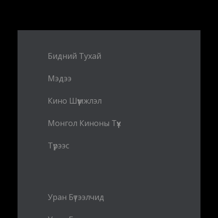
Бидний Тухай
Мэдээ
Кино Шүүмжлэл
Монгол Киноны Түүх
Түрээс
Уран Бүтээлчид