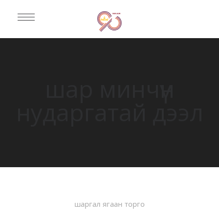
шар минчүүн
нударгатай дээл
шаргал ягаан торго