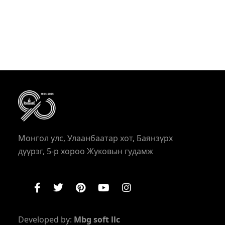
Монгол улс, Улаанбаатар хот, Баянзүрх
дүүрэг, 5-р хороо Жуковын гудамж
Developed by:
Mbg soft llc