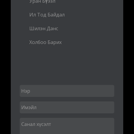
Уран Бүтээл
Ил Тод Байдал
Шилэн Данс
Холбоо Барих