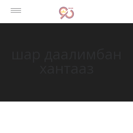
шар даалимбан
хантааз