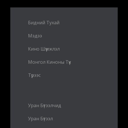
Бидний Тухай
Мэдээ
Кино Шүүмжлэл
Монгол Киноны Түүх
Түрээс
Уран Бүтээлчид
Уран Бүтээл