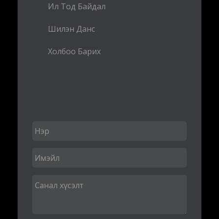
Ил Тод Байдал
Шилэн Данс
Холбоо Барих