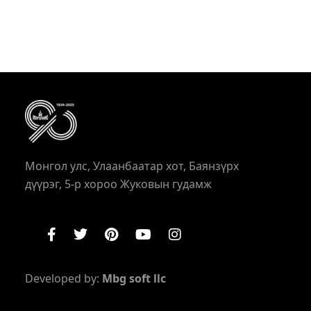
Монгол улс, Улаанбаатар хот, Баянзүрх
дүүрэг, 5-р хороо Жуковын гудамж
Developed by:
Mbg soft llc