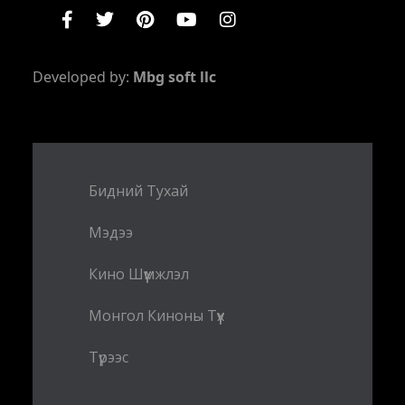
Developed by:
Mbg soft llc
Бидний Тухай
Мэдээ
Кино Шүүмжлэл
Монгол Киноны Түүх
Түрээс