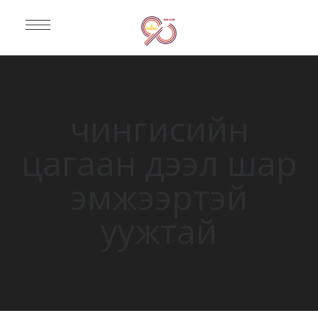
чингисийн
цагаан дээл шар
эмжээртэй
уужтай