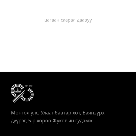
цагаан саарал даавуу
Монгол улс, Улаанбаатар хот, Баянзүрх
дүүрэг, 5-р хороо Жуковын гудамж