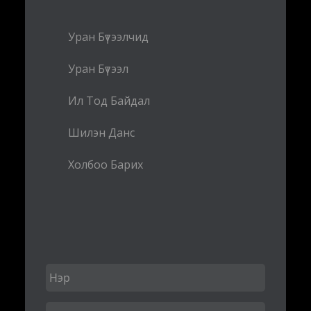
Уран Бүтээлчид
Уран Бүтээл
Ил Тод Байдал
Шилэн Данс
Холбоо Барих