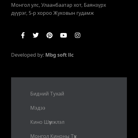
Монгол улс, Улаанбаатар хот, Баянзүрх
дүүрэг, 5-р хороо Жуковын гудамж
Developed by:
Mbg soft llc
Бидний Тухай
Мэдээ
Кино Шүүмжлэл
Монгол Киноны Түүх