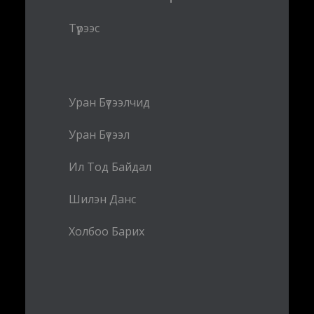
Түрээс
Уран Бүтээлчид
Уран Бүтээл
Ил Тод Байдал
Шилэн Данс
Холбоо Барих