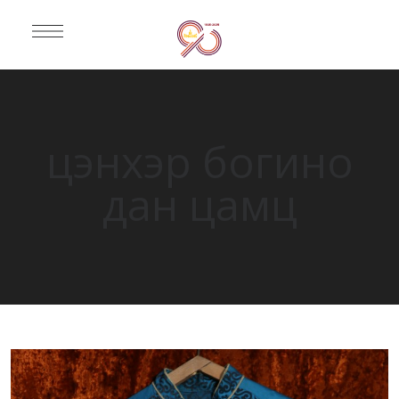
цэнхэр богино
дан цамц