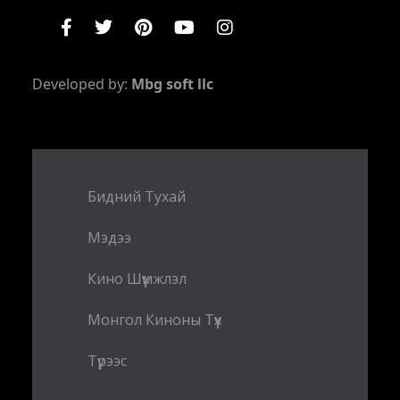
Developed by:
Mbg soft llc
Бидний Тухай
Мэдээ
Кино Шүүмжлэл
Монгол Киноны Түүх
Түрээс