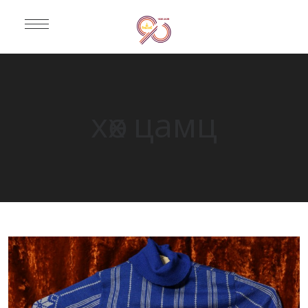
хөх цамц