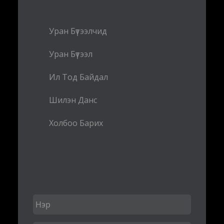
Уран Бүтээлчид
Уран Бүтээл
Ил Тод Байдал
Шилэн Данс
Холбоо Барих