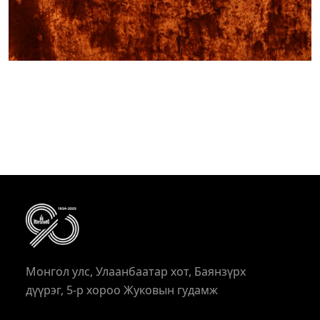
Монгол улс, Улаанбаатар хот, Баянзүрх
дүүрэг, 5-р хороо Жуковын гудамж