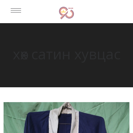
хөх сатин хувцас