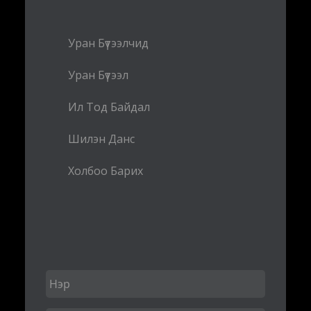
Уран Бүтээлчид
Уран Бүтээл
Ил Тод Байдал
Шилэн Данс
Холбоо Барих