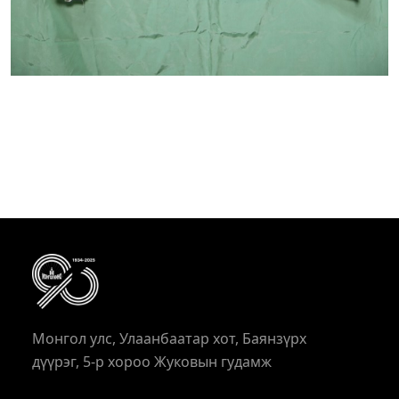
Монгол улс, Улаанбаатар хот, Баянзүрх
дүүрэг, 5-р хороо Жуковын гудамж