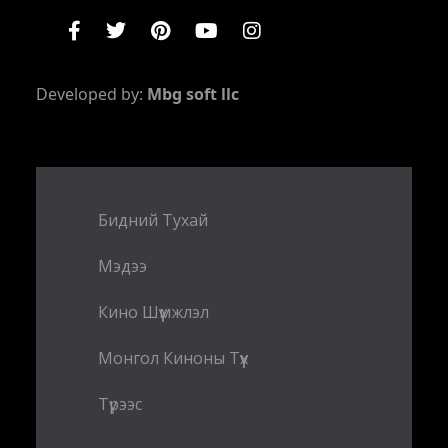
Developed by:
Mbg soft llc
Бидний Тухай
Мэдээ
Кино Шүүмжлэл
Монгол Киноны Түүх
Түрээс