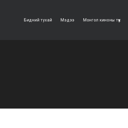
Бидний тухай
Мэдээ
Монгол киноны түүх