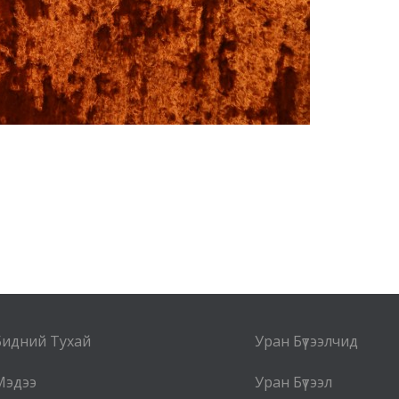
Бидний Тухай
Уран Бүтээлчид
Мэдээ
Уран Бүтээл