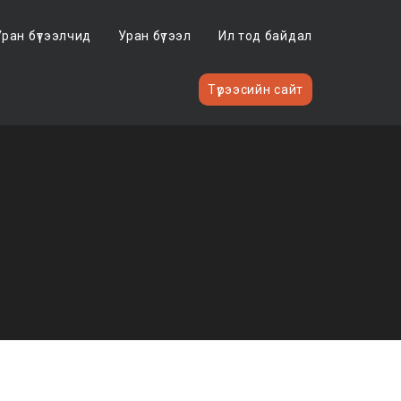
Уран бүтээлчид
Уран бүтээл
Ил тод байдал
Түрээсийн сайт