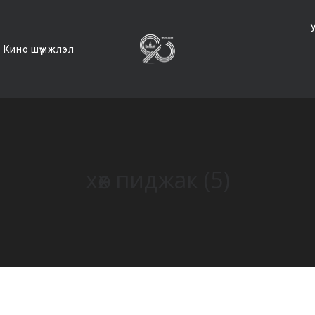
Кино шүүмжлэл
хөх пиджак (5)