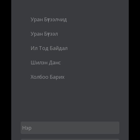
Уран Бүтээлчид
Уран Бүтээл
Ил Тод Байдал
Шилэн Данс
Холбоо Барих