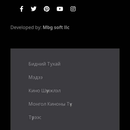
Developed by:
Mbg soft llc
Бидний Тухай
Мэдээ
Кино Шүүмжлэл
Монгол Киноны Түүх
Түрээс