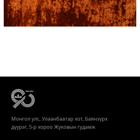
Монгол улс, Улаанбаатар хот, Баянзүрх
дүүрэг, 5-р хороо Жуковын гудамж