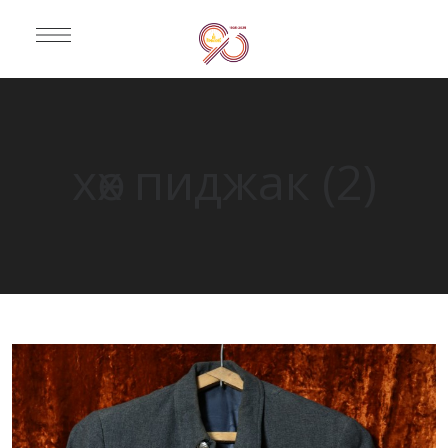
хөх пиджак (2)