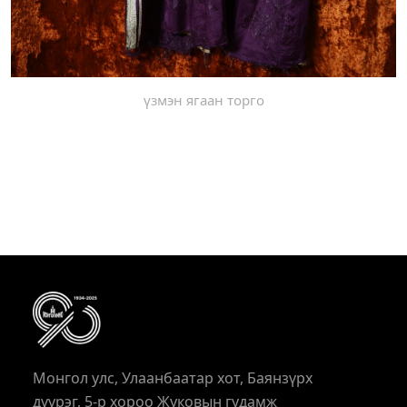
үзмэн ягаан торго
Монгол улс, Улаанбаатар хот, Баянзүрх
дүүрэг, 5-р хороо Жуковын гудамж