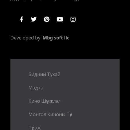
Developed by:
Mbg soft llc
Бидний Тухай
Мэдээ
Кино Шүүмжлэл
Монгол Киноны Түүх
Түрээс