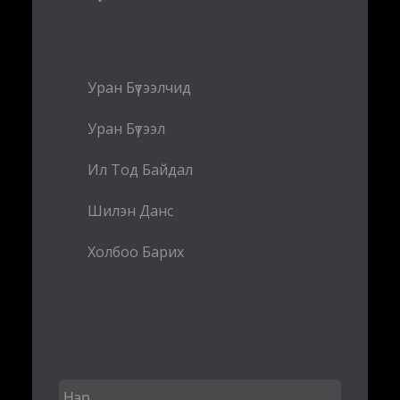
Уран Бүтээлчид
Уран Бүтээл
Ил Тод Байдал
Шилэн Данс
Холбоо Барих