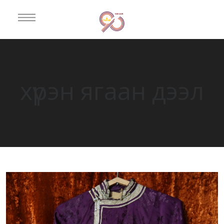
хүрэн ягаан дээл