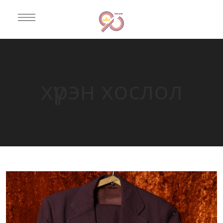
хүрэн хослол