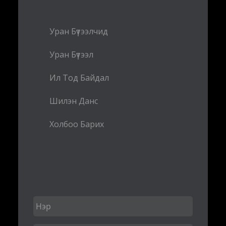
Уран Бүтээлчид
Уран Бүтээл
Ил Тод Байдал
Шилэн Данс
Холбоо Барих