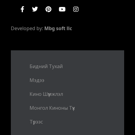
Developed by:
Mbg soft llc
Бидний Тухай
Мэдээ
Кино Шүүмжлэл
Монгол Киноны Түүх
Түрээс