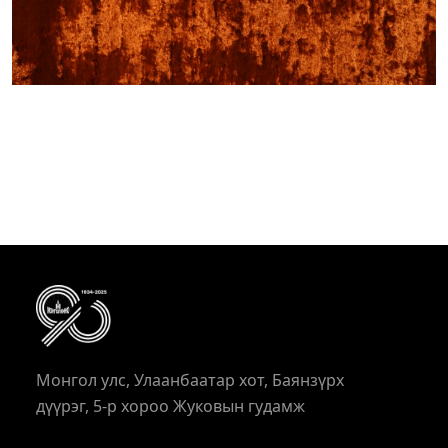
Монгол улс, Улаанбаатар хот, Баянзүрх
дүүрэг, 5-р хороо Жуковын гудамж