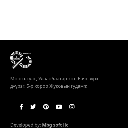
Монгол улс, Улаанбаатар хот, Баянзүрх
дүүрэг, 5-р хороо Жуковын гудамж
Developed by:
Mbg soft llc