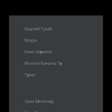
Бидний Тухай
Мэдээ
Кино Шүүмжлэл
Монгол Киноны Түүх
Түрээс
Уран Бүтээлчид