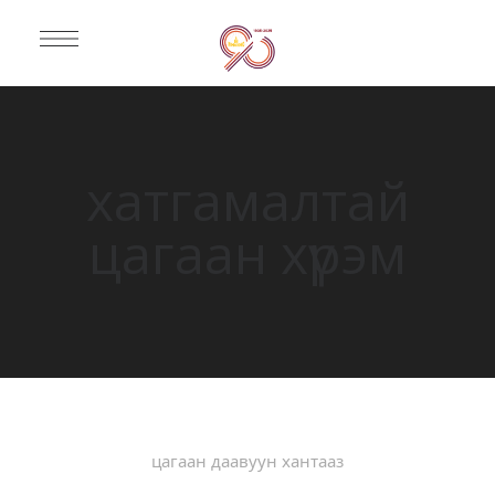
хатгамалтай
цагаан хүрэм
цагаан даавуун хантааз