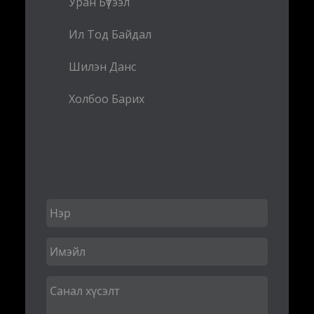
Уран Бүтээл
Ил Тод Байдал
Шилэн Данс
Холбоо Барих