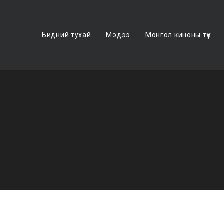
Бидний тухай
Мэдээ
Монгол киноны түүх