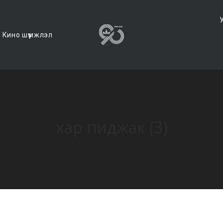
Кино шүүмжлэл
хар пиджак (3)