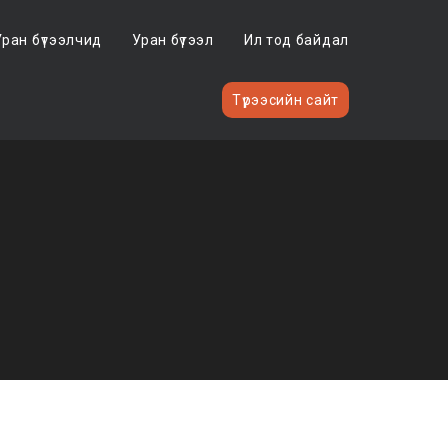
Уран бүтээлчид
Уран бүтээл
Ил тод байдал
Түрээсийн сайт