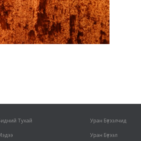
Бидний Тухай
Уран Бүтээлчид
Мэдээ
Уран Бүтээл