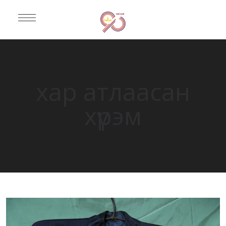
хар атлаасан
хүрэм