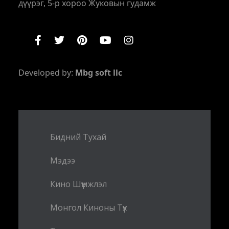
дүүрэг, 5-р хороо Жуковын гудамж
Developed by:
Mbg soft llc
Бидний Тухай
Мэдээ
Кино Шүүмжлэл
Монгол Киноны Түүх