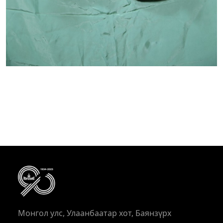
Монгол улс, Улаанбаатар хот, Баянзүрх