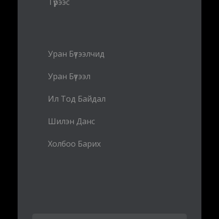
Түрээс
Уран Бүтээлчид
Уран Бүтээл
Ил Тод Байдал
Шилэн Данс
Холбоо Барих