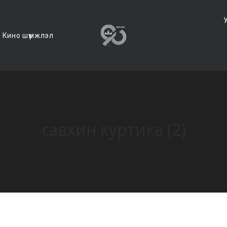
Кино шүүмжлэл
савхин куртика (2)