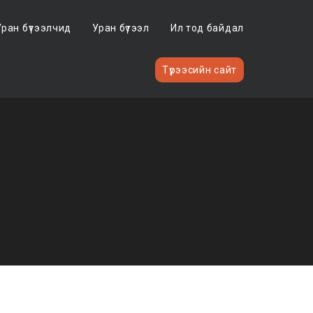
Уран бүтээлчид
Уран бүтээл
Ил тод байдал
Түрээсийн сайт