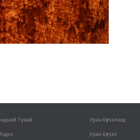
Бидний Тухай
Уран Бүтээлчид
Мэдээ
Уран Бүтээл