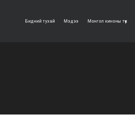
Бидний тухай
Мэдээ
Монгол киноны түүх