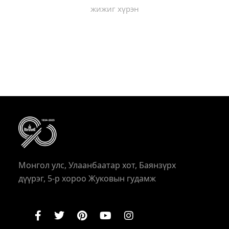
жижиг хүрэн
Монгол улс, Улаанбаатар хот, Баянзүрх
дүүрэг, 5-р хороо Жуковын гудамж