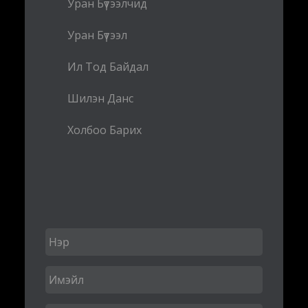
Уран Бүтээлчид
Уран Бүтээл
Ил Тод Байдал
Шилэн Данс
Холбоо Барих