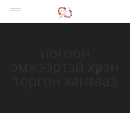
ногоон
эмжээртэй хүрэн
торгон хантааз