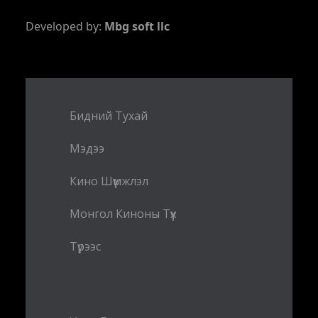
Developed by:
Mbg soft llc
Бидний Тухай
Мэдээ
Кино Шүүмжлэл
Монгол Киноны Түүх
Түрээс