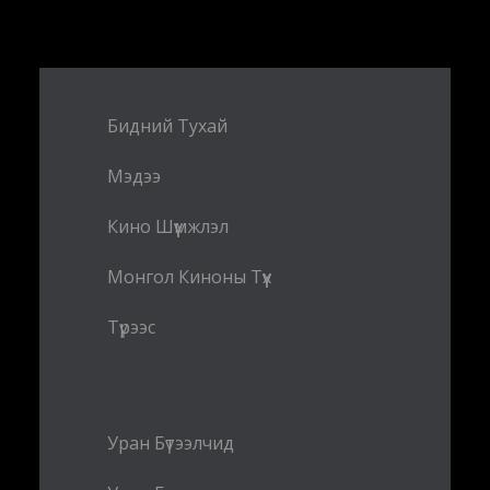
Бидний Тухай
Мэдээ
Кино Шүүмжлэл
Монгол Киноны Түүх
Түрээс
Уран Бүтээлчид