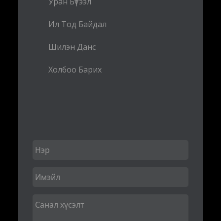
Уран Бүтээл
Ил Тод Байдал
Шилэн Данс
Холбоо Барих