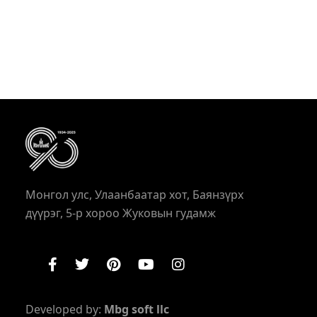
Монгол улс, Улаанбаатар хот, Баянзүрх
дүүрэг, 5-р хороо Жуковын гудамж
Developed by:
Mbg soft llc