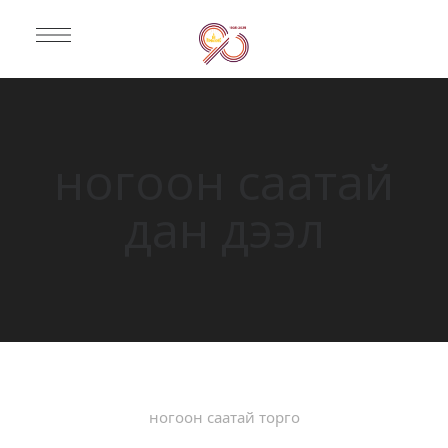
ногоон саатай
дан дээл
ногоон саатай торго