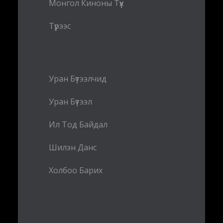
Монгол Киноны Түүх
Түрээс
Уран Бүтээлчид
Уран Бүтээл
Ил Тод Байдал
Шилэн Данс
Холбоо Барих