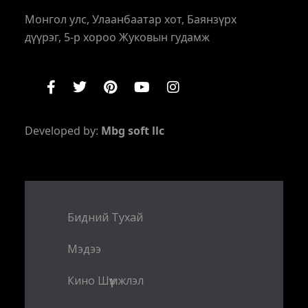
Монгол улс, Улаанбаатар хот, Баянзүрх
дүүрэг, 5-р хороо Жуковын гудамж
Developed by:
Mbg soft llc
Бидний Тухай
Мэдээ
Кино Шүүмжлэл