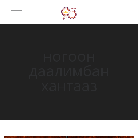
ногоон
даалимбан
хантааз