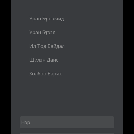
Уран Бүтээлчид
Уран Бүтээл
Ил Тод Байдал
Шилэн Данс
Холбоо Барих