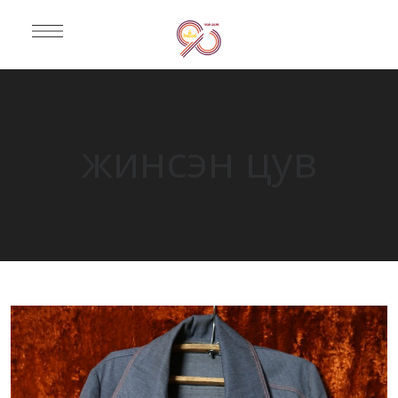
жинсэн цув