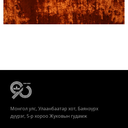
Монгол улс, Улаанбаатар хот, Баянзүрх
дүүрэг, 5-р хороо Жуковын гудамж