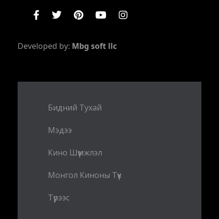
Developed by:
Mbg soft llc
Бидний Тухай
Мэдээ
Кино Шүүмжлэл
Монгол Киноны Түүх
Түрээс