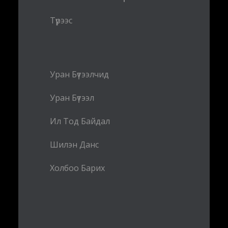
Түрээс
Уран Бүтээлчид
Уран Бүтээл
Ил Тод Байдал
Шилэн Данс
Холбоо Барих