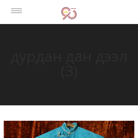
дурдан дан дээл
(3)