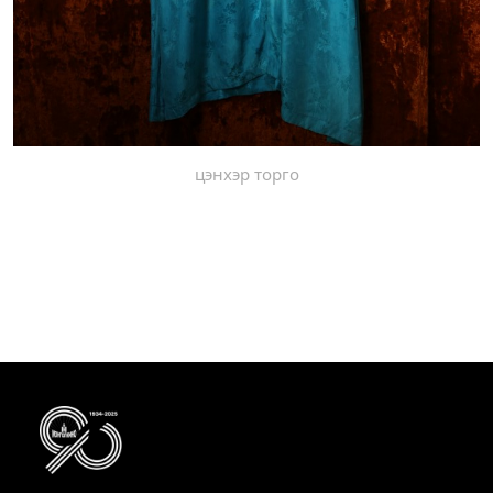
цэнхэр торго