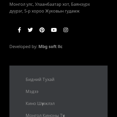
Монгол улс, Улаанбаатар хот, Баянзүрх
дүүрэг, 5-р хороо Жуковын гудамж
Developed by:
Mbg soft llc
Бидний Тухай
Мэдээ
Кино Шүүмжлэл
Монгол Киноны Түүх