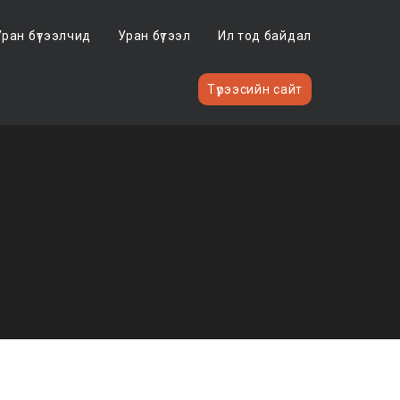
Уран бүтээлчид
Уран бүтээл
Ил тод байдал
Түрээсийн сайт