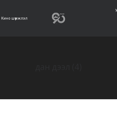
Кино шүүмжлэл
дан дээл (4)