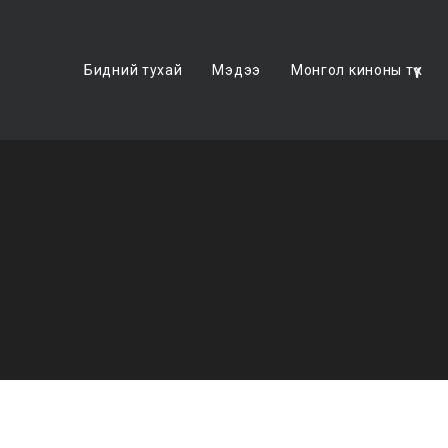
Бидний тухай
Мэдээ
Монгол киноны түүх