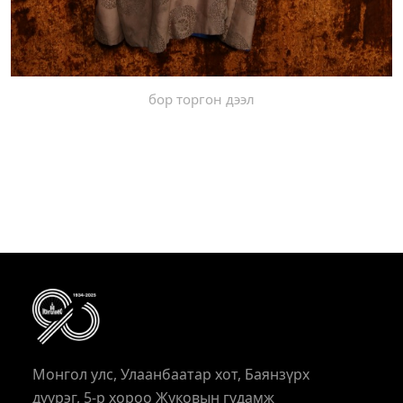
бор торгон дээл
Монгол улс, Улаанбаатар хот, Баянзүрх
дүүрэг, 5-р хороо Жуковын гудамж