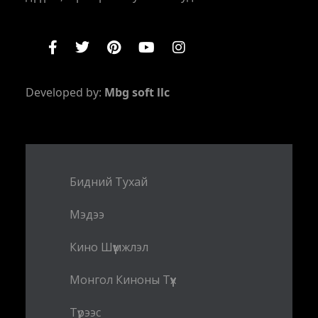
Developed by:
Mbg soft llc
Бидний Тухай
Мэдээ
Кино Шүүмжлэл
Монгол Киноны Түүх
Түрээс