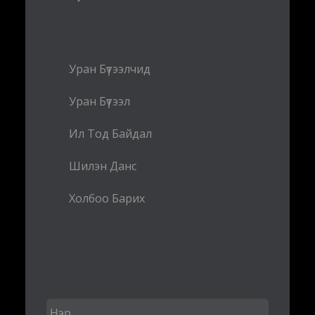
Уран Бүтээлчид
Уран Бүтээл
Ил Тод Байдал
Шилэн Данс
Холбоо Барих