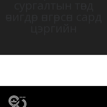
сургалтын төвд
өчигдөр өнгөрсөн сард
цэргийн