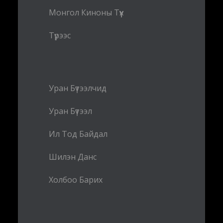
Монгол Киноны Түүх
Түрээс
Уран Бүтээлчид
Уран Бүтээл
Ил Тод Байдал
Шилэн Данс
Холбоо Барих