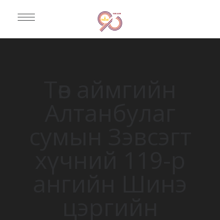
Төв аймгийн
Алтанбулаг
сумын Зэвсэгт
хүчний 119-р
ангийн Шинэ
цэргийн