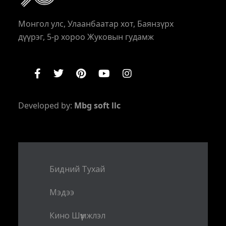
Монгол улс, Улаанбаатар хот, Баянзүрх
дүүрэг, 5-р хороо Жуковын гудамж
Developed by:
Mbg soft llc
Бидний Тухай
Мэдээ
Кино Шүүмжлэл