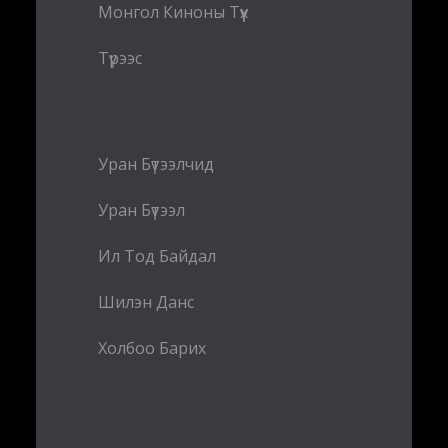
Монгол Киноны Түүх
Түрээс
Уран Бүтээлчид
Уран Бүтээл
Ил Тод Байдал
Шилэн Данс
Холбоо Барих