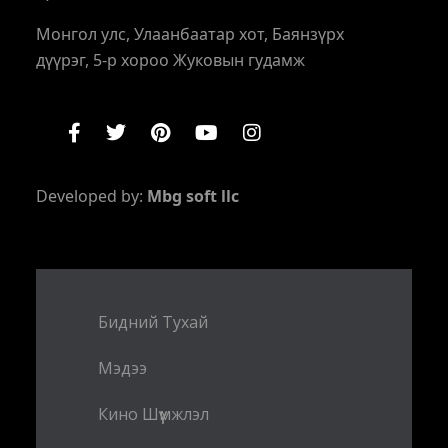
Монгол улс, Улаанбаатар хот, Баянзүрх
дүүрэг, 5-р хороо Жуковын гудамж
Developed by:
Mbg soft llc
Бидний Тухай
Мэдээ
Кино Шүүмжлэл