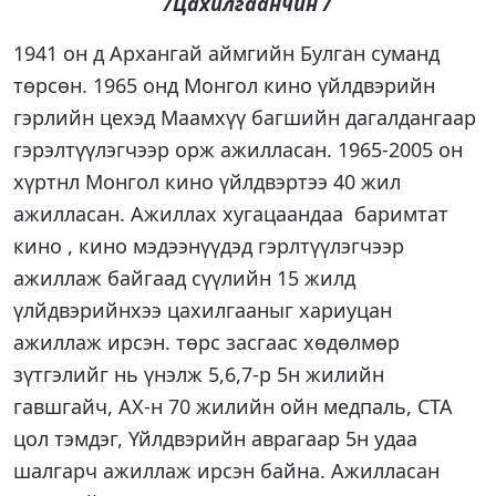
/Цахилгаанчин /
1941 он д Архангай аймгийн Булган суманд
төрсөн. 1965 онд Монгол кино үйлдвэрийн
гэрлийн цехэд Маамхүү багшийн дагалдангаар
гэрэлтүүлэгчээр орж ажилласан. 1965-2005 он
хүртнл Монгол кино үйлдвэртээ 40 жил
ажилласан. Ажиллах хугацаандаа баримтат
кино , кино мэдээнүүдэд гэрлтүүлэгчээр
ажиллаж байгаад сүүлийн 15 жилд
үлйдвэрийнхээ цахилгааныг хариуцан
ажиллаж ирсэн. төрс засгаас хөдөлмөр
зүтгэлийг нь үнэлж 5,6,7-р 5н жилийн
гавшгайч, АХ-н 70 жилийн ойн медпаль, СТА
цол тэмдэг, Үйлдвэрийн аврагаар 5н удаа
шалгарч ажиллаж ирсэн байна. Ажилласан