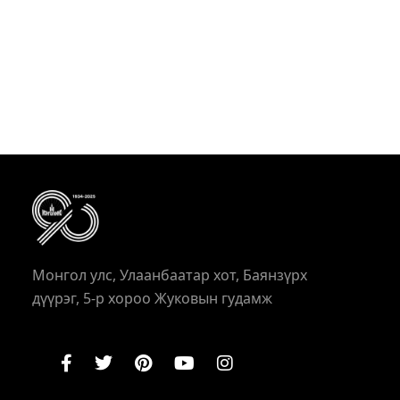
Монгол улс, Улаанбаатар хот, Баянзүрх
дүүрэг, 5-р хороо Жуковын гудамж