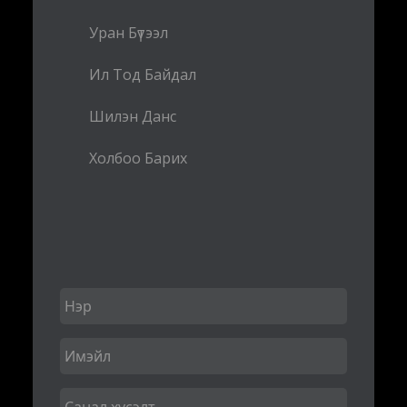
Уран Бүтээл
Ил Тод Байдал
Шилэн Данс
Холбоо Барих