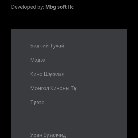
Developed by:
Mbg soft llc
Бидний Тухай
Мэдээ
Кино Шүүмжлэл
Монгол Киноны Түүх
Түрээс
Уран Бүтээлчид