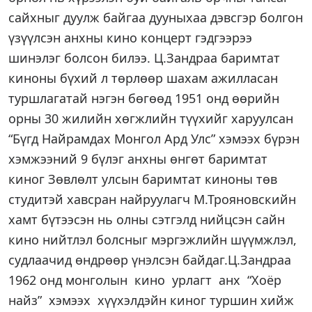
сайхныг дуулж байгаа дууныхаа дэвсгэр болгон
үзүүлсэн анхны кино концерт гэдгээрээ
шинэлэг болсон билээ. Ц.Зандраа баримтат
киноны бүхий л төрлөөр шахам ажилласан
туршлагатай нэгэн бөгөөд 1951 онд өөрийн
орны 30 жилийн хөгжлийн түүхийг харуулсан
“Бүгд Найрамдах Монгол Ард Улс” хэмээх бүрэн
хэмжээний 9 бүлэг анхны өнгөт баримтат
киног Зөвлөлт улсын баримтат киноны төв
студитэй хавсран найруулагч М.Трояновскийн
хамт бүтээсэн нь олны сэтгэлд нийцсэн сайн
кино нийтлэл болсныг мэргэжлийн шүүмжлэл,
судлаачид өндрөөр үнэлсэн байдаг.Ц.Зандраа
1962 онд монголын кино урлагт анх “Хоёр
найз” хэмээх хүүхэлдэйн киног туршин хийж