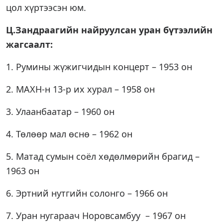
цол хүртээсэн юм.
Ц.Зандраагийн найруулсан уран бүтээлийн
жагсаалт:
1. Румины жүжигчидын концерт – 1953 он
2. МАХН-н 13-р их хурал – 1958 он
3. Улаанбаатар – 1960 он
4. Төлөөр мал өснө – 1962 он
5. Матад сумын соёл хөдөлмөрийн брагид –
1963 он
6. Эртний нутгийн солонго – 1966 он
7. Уран нугараач Норовсамбуу – 1967 он