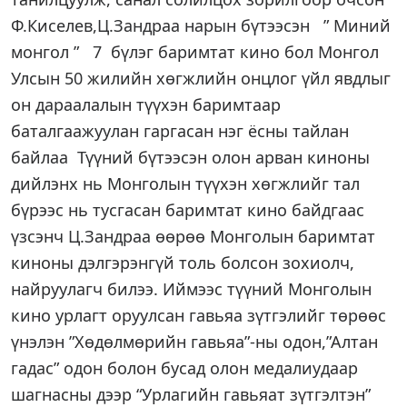
Ф.Киселев,Ц.Зандраа нарын бүтээсэн ” Миний
монгол ” 7 бүлэг баримтат кино бол Монгол
Улсын 50 жилийн хөгжлийн онцлог үйл явдлыг
он дараалалын түүхэн баримтаар
баталгаажуулан гаргасан нэг ёсны тайлан
байлаа Түүний бүтээсэн олон арван киноны
дийлэнх нь Монголын түүхэн хөгжлийг тал
бүрээс нь тусгасан баримтат кино байдгаас
үзсэнч Ц.Зандраа өөрөө Монголын баримтат
киноны дэлгэрэнгүй толь болсон зохиолч,
найруулагч билээ. Иймээс түүний Монголын
кино урлагт оруулсан гавьяа зүтгэлийг төрөөс
үнэлэн ”Хөдөлмөрийн гавьяа”-ны одон,”Алтан
гадас” одон болон бусад олон медалиудаар
шагнасны дээр “Урлагийн гавьяат зүтгэлтэн”