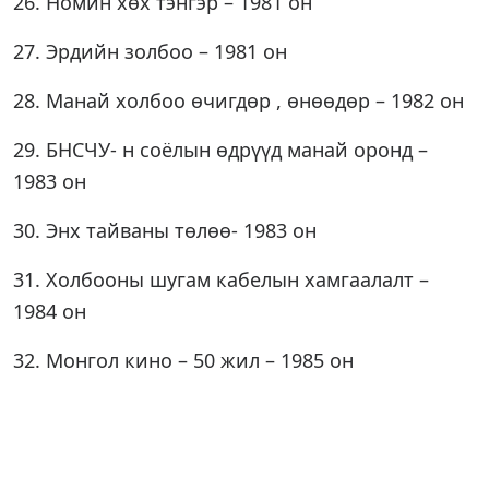
26. Номин хөх тэнгэр – 1981 он
27. Эрдийн золбоо – 1981 он
28. Манай холбоо өчигдөр , өнөөдөр – 1982 он
29. БНСЧУ- н соёлын өдрүүд манай оронд –
1983 он
30. Энх тайваны төлөө- 1983 он
31. Холбооны шугам кабелын хамгаалалт –
1984 он
32. Монгол кино – 50 жил – 1985 он