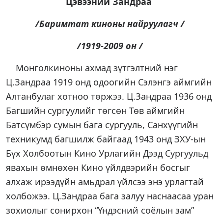
Цэвээний Зандраа
/Баримтат киноны найруулагч /
/1919-2009 он /
Монголкиноны ахмад зүтгэлтний нэг
Ц.Зандраа 1919 онд одоогийн Сэлэнгэ аймгийн
Алтанбулаг хотноо төржээ. Ц.Зандраа 1936 онд
Багшийн сургуулийг төгсөн Төв аймгийн
Батсүмбэр сумын бага сургууль, Санхүүгийн
техникумд багшилж байгаад 1943 онд ЗХУ-ын
Бүх Холбоотын Кино Урлагийн Дээд Сургуульд
явахын өмнөхөн Кино үйлдвэрийн босгыг
алхаж ирээдүйн амьдрал үйлсээ энэ урлагтай
холбожээ. Ц.Зандраа бага залуу наснаасаа уран
зохиолыг сонирхон “Үндэсний соёлын зам”