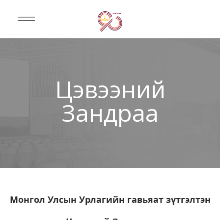
Цэвээний
Зандраа
Монгол Улсын Урлагийн гавьяат зүтгэлтэн