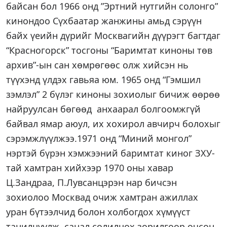
байсан бол 1966 онд ”Эртний нутгийн солонго”
кинондоо Сүхбаатар жанжины амьд сэрүүн
байх үеийн дүрийг Москвагийн дүүрэгт багтдаг
“Красногорск” тосгоны “Баримтат киноны төв
архив”-ын сан хөмрөгөөс олж хийсэн нь
түүхэнд үлдэх гавьяа юм. 1965 онд “Гэмшил
зэмлэл” 2 бүлэг киноны зохиолыг бичиж өөрөө
найруулсан бөгөөд анхаарал болгоомжгүй
байвал ямар аюул, их хохирол авчирч болохыг
сэрэмжлүүлжээ.1971 онд “Миний монгол”
нэртэй бүрэн хэмжээний баримтат киног ЗХУ-
тай хамтран хийхээр 1970 оны хавар
Ц.Зандраа, П.Лувсанцэрэн нар бичсэн
зохиолоо Москвад очиж хамтран ажиллах
уран бүтээлчид болон холбогдох хүмүүст
танилцуулж, санал солилцох зорилгоор очсон