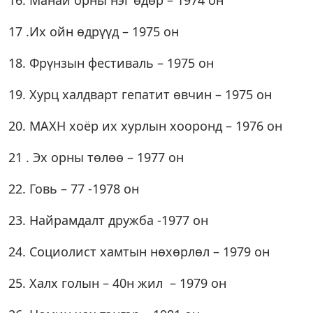
16. Манай орны нэг өдөр – 1974 он
17 .Их ойн өдрүүд – 1975 он
18. Фрүнзын фестиваль – 1975 он
19. Хурц халдварт гепатит өвчин – 1975 он
20. МАХН хоёр их хурлын хооронд – 1976 он
21 . Эх орны төлөө – 1977 он
22. Говь – 77 -1978 он
23. Найрамдалт дружба -1977 он
24. Социолист хамтын нөхөрлөл – 1979 он
25. Халх голын – 40н жил – 1979 он