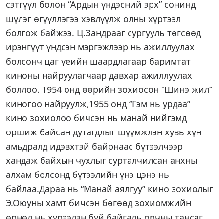
сэтгүүл болон “Ардын үндэсний эрх” сонинд
шүлэг өгүүллэгээ хэвлүүлж олны хүртээл
болгож байжээ. Ц.Зандрааг сургууль төгсөөд
ирэнгүүт үндсэн мэргэжлээр нь ажиллуулах
болсонч цаг үеийн шаардлагаар баримтат
киноны найруулагчаар давхар ажиллуулах
боллоо. 1954 онд өөрийн зохиосон “Шинэ жил”
киногоо найруулж,1955 онд “Гэм нь урдаа”
кино зохиолоо бичсэн нь манай нийгэмд
оршиж байсан дутагдлыг шүүмжлэн хувь хүн
амьдралд идэвхтэй байрнаас бүтээлчээр
хандаж байхын чухлыг сурталчилсан анхны
алхам болсонд бүтээлийн үнэ цэнэ нь
байлаа.Дараа нь “Манай аялгуу” кино зохиолыг
Э.Оюуны хамт бичсэн бөгөөд зохиомжийн
өрнөл нь хүрээлэн буй байгаль орчны тансаг