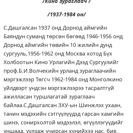
/Кино зураглаач /
/1937-1984 он/
С.Дашгалсан 1937 онд Дорнод аймгийн
Баяндун суманд төрсөн бөгөөд 1946-1956 онд
Дорнод аймгийн төвийн 10 жилийн дунд
сургууль,1956-1962 онд Москва хотод Бүх
Холбоотын Кино Урлагийн Дээд Сургуулийг
проф.Б.И.Волчекийн урланд зураглаачийн
мэргэжлээр Төгсч 1962-1984 онд Монголкино
үйлдвэрт үндсэн мэргэжлээрээ тасралтгүй
ажилласан туршлагатай зураглаач
байлаа.С.Дашгалсан ЗХУ-ын Шинжлэх ухаан,
танин мэдэхийн сэтгүүлүүдэд гарсан хамгийн
шинэ, сонирхолтой мэдээлэл, өгүүллэгүүдийг
уншаад, уулзаж учирсан хүнийхээ нас, бие,