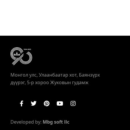
Монгол улс, Улаанбаатар хот, Баянзүрх
дүүрэг, 5-р хороо Жуковын гудамж
Developed by:
Mbg soft llc