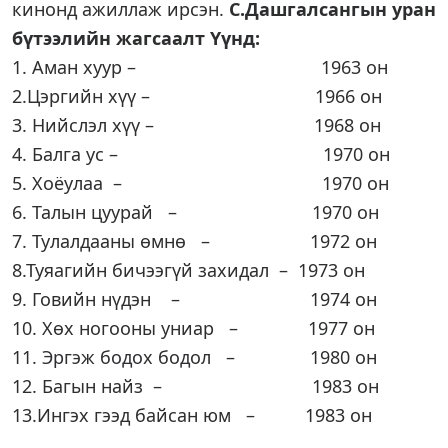
кинонд ажиллаж ирсэн.
С.Дашгалсангын уран
бүтээлийн жагсаалт Үүнд:
1. Аман хуур – 1963 он
2.Цэргийн хүү – 1966 он
3. Нийслэл хүү – 1968 он
4. Балга ус – 1970 он
5. Хоёулаа – 1970 он
6. Талын цуурай – 1970 он
7. Тулалдааны өмнө – 1972 он
8.Туяагийн бичээгүй захидал – 1973 он
9. Говийн нүдэн – 1974 он
10. Хөх ногооны униар – 1977 он
11. Эргэж бодох бодол – 1980 он
12. Багын найз – 1983 он
13.Ингэх гээд байсан юм – 1983 он