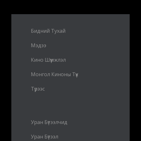
Бидний Тухай
Мэдээ
Кино Шүүмжлэл
Монгол Киноны Түүх
Түрээс
Уран Бүтээлчид
Уран Бүтээл