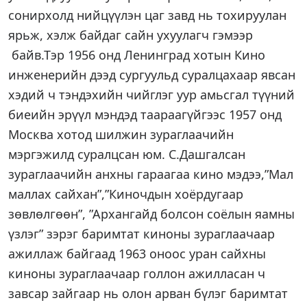
сонирхолд нийцүүлэн цаг завд нь тохируулан
ярьж, хэлж байдаг сайн ухуулагч гэмээр
байв.Тэр 1956 онд Ленинград хотын Кино
инженерийн дээд сургуульд суралцахаар явсан
хэдий ч тэндэхийн чийглэг уур амьсгал түүний
биеийн эрүүл мэндэд таараагүйгээс 1957 онд
Москва хотод шилжин зураглаачийн
мэргэжилд суралцсан юм. С.Дашгалсан
зураглаачийн анхны гараагаа кино мэдээ,”Мал
маллах сайхан”,”Киночдын хоёрдугаар
зөвлөлгөөн”, ”Архангайд болсон соёлын яамны
үзлэг” зэрэг баримтат киноны зураглаачаар
ажиллаж байгаад 1963 оноос уран сайхны
киноны зураглаачаар голлон ажилласан ч
завсар зайгаар нь олон арван бүлэг баримтат