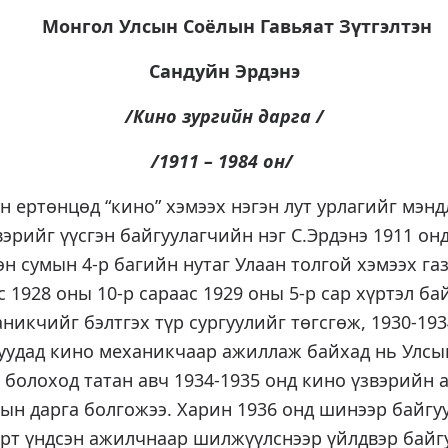
Монгол Улсын Соёлын Гавьяат Зүтгэлтэн
Сандуйн Эрдэнэ
/Кино зургийн дарга /
/1911 – 1984 он/
ртөнцөд “кино” хэмээх нэгэн лут урлагийг мэнд
эрийг үүсгэн байгуулагчийн нэг С.Эрдэнэ 1911 онд
н сумын 4-р багийн нутаг Улаан толгой хэмээх га
с 1928 оны 10-р сараас 1929 оны 5-р сар хүртэл б
никчийг бэлтгэх түр сургуулийг төгсгөж, 1930-193
гуудад кино механикчаар ажиллаж байхад нь Улсы
 болоход татан авч 1934-1935 онд кино үзвэрийн 
ын дарга болгожээ. Харин 1936 онд шинээр байгу
рт үндсэн ажилчнаар шилжүүлснээр үйлдвэр байг