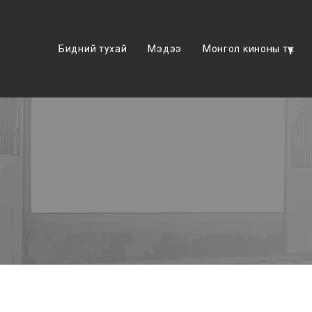
Бидний тухай
Мэдээ
Монгол киноны түүх