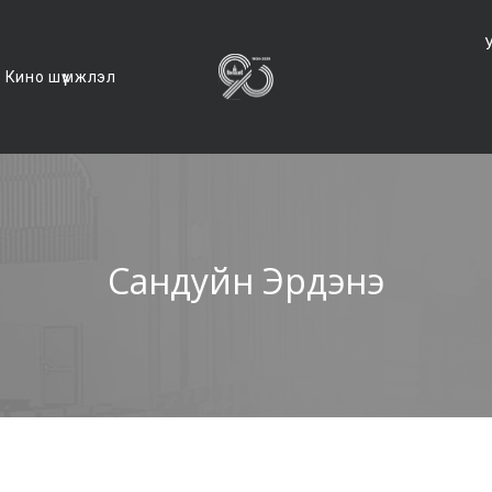
Кино шүүмжлэл
Сандуйн Эрдэнэ