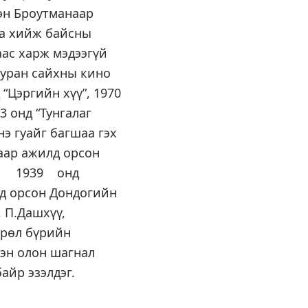
эн Броутманаар
га хийж байсны
аас харж мэдээгүй
н уран сайхны кино
“Цэргийн хүү”, 1970
3 онд “Тунгалаг
э гуайг багшаа гэх
чаар ажилд орсон
рэн, 1939 онд
д орсон Дондогийн
 П.Дашхүү,
өрөл бүрийн
сэн олон шагнал
айр эзэлдэг.