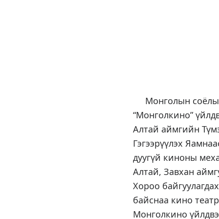
Монголын соёлын е
“Монголкино” үйлдв
Алтай аймгийн Түмэ
Гэгээрүүлэх Яамнаа
дуугүй киноны меха
Алтай, Завхан айм
Хороо байгуулагдах
байснаа кино театр
Монголкино үйлдвэ