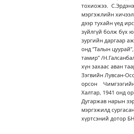
тохиожээ. С.Эрдэнэ
мэргэжлийн хичээл
дээр тухайн үед ир
зүйлгүй болж бүх ю
зургийн даргаар аж
онд ”Талын цуурай”,
тамир” /Н.Галсанба
хүн захаас аван та
Зэгвийн Лувсан-О
орсон Чимгээгийн
Халтар, 1941 онд о
Дугаржав нарын зэр
мэргэжилд сургасан
хүртсэний дотор БН