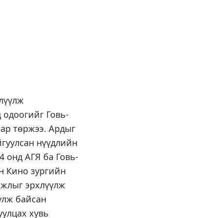
лүүлж
 одоогийг Говь-
зар төржээ. Ардыг
айгуулсан нүүдлийн
4 онд АГЯ ба Говь-
н Кино зургийн
ажлыг эрхлүүлж
улж байсан
уулцах хувь