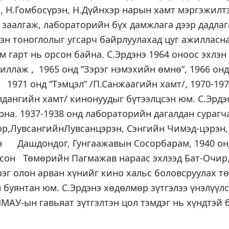
, Н.Гомбосүрэн, Н.Дүйнхэр нарын хамт мэргэжилт
 заалгаж, лабораторийн бүх дамжлага дээр дадла
сэн тоноглолыг угсарч байрлуулахад цуг ажилласн
м гарт нь орсон байна. С.Эрдэнэ 1964 оноос эхлэ
иллаж , 1965 онд “Зэрэг нэмэхийн өмнө”, 1966 онд 
 1971 онд “Тэмцэл” /П.Санжаагийн хамт/, 1970-197
лдангийн хамт/ кинонуудыг бүтээлцсэн юм. С.Эрдэн
арна. 1937-1938 онд лабораторийн дагалдан сураг
сор,ЛувсангийнЛувсанцэрэн, Сэнгийн Чимэд-цэ
 Дашдондог, Гунгаажавын Сосорбарам, 1940 он
рсон Төмөрийн Пагмажав нараас эхлээд Бат-Очир,
эг олон арван хүнийг кино хальс боловсруулах т
 буянтан юм. С.Эрдэнэ хөдөлмөр зүтгэлээ үнэлүүл
МАУ-ын гавьяат зүтгэлтэн цол тэмдэг нь хүндтэй б