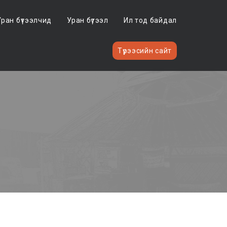
Уран бүтээлчид
Уран бүтээл
Ил тод байдал
Түрээсийн сайт