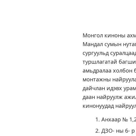
Монгол киноны ахм
Мандал сумын нутаг
сургуульд суралцаа
туршлагатай багший
амьдралаа холбон б
монтажны найруулаг
дайчлан идэвх урам
даан найруулж ажил
кинонуудад найруу
Анхаар № 1,2
ДЗО- ны 