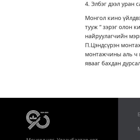
4. Элбэг дээл уран
Монгол кино үйлдвэ
тууж “ зэрэг олон
найруулагчийн мэр
П.Цэндсүрэн монта
монтажчины аль ч 
явааг бахдан дурса