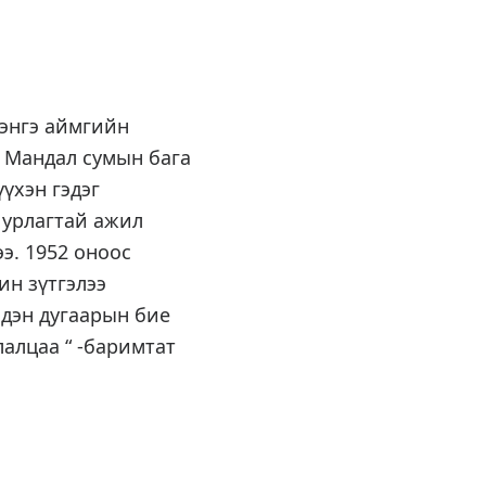
лэнгэ аймгийн
д Мандал сумын бага
үхэн гэдэг
 урлагтай ажил
э. 1952 оноос
ин зүтгэлээ
эдэн дугаарын бие
лалцаа “ -баримтат