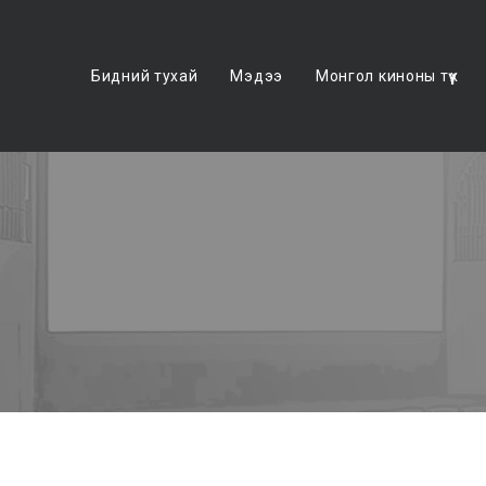
Бидний тухай
Мэдээ
Монгол киноны түүх