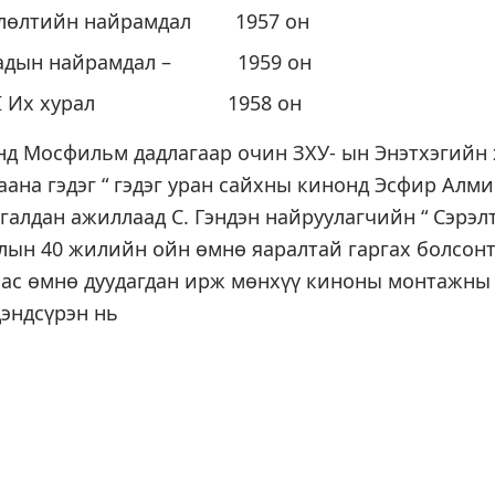
влөлтийн найрамдал 1957 он
тадын найрамдал – 1959 он
 XII Их хурал 1958 он
нд Мосфильм дадлагаар очин ЗХУ- ын Энэтхэгийн 
аана гэдэг “ гэдэг уран сайхны кинонд Эсфир Алми
галдан ажиллаад С. Гэндэн найруулагчийн “ Сэрэл
лын 40 жилийн ойн өмнө яаралтай гаргах болсон
аас өмнө дуудагдан ирж мөнхүү киноны монтажны
Цэндсүрэн нь