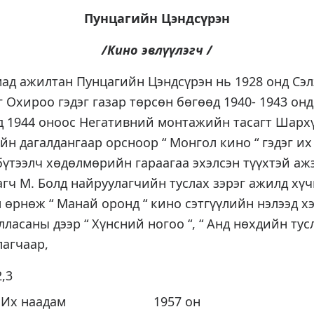
Пунцагийн Цэндсүрэн
/Кино эвлүүлэгч /
ад ажилтан Пунцагийн Цэндсүрэн нь 1928 онд Сэ
 Охироо гэдэг газар төрсөн бөгөөд 1940- 1943 он
д 1944 оноос Негативний монтажийн тасагт Шархү
н дагалдангаар орсноор “ Монгол кино “ гэдэг их
үтээлч хөдөлмөрийн гараагаа эхэлсэн түүхтэй ажэ
ч М. Болд найруулагчийн туслах зэрэг ажилд хүч
 өрнөж “ Манай оронд “ кино сэтгүүлийн нэлээд х
ласаны дээр “ Хүнсний ногоо “, “ Анд нөхдийн тус
лагчаар,
,3
6- р Их наадам 1957 он