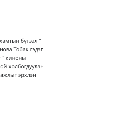
хамтын бүтээл “
нова Тобак гэдэг
т “ киноны
той холбогдуулан
 ажлыг эрхлэн