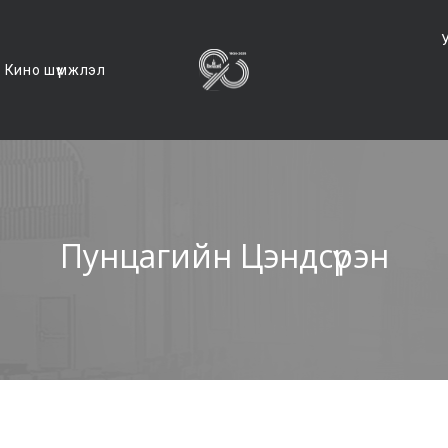
Кино шүүмжлэл
Пунцагийн Цэндсүрэн