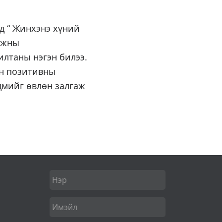
д “ Жинхэнэ хүний
ажны
лтаны нэгэн билээ.
н позитивны
дмийг өвлөн залгаж