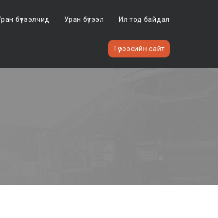
Уран бүтээлчид
Уран бүтээл
Ил тод байдал
Түрээсийн сайт