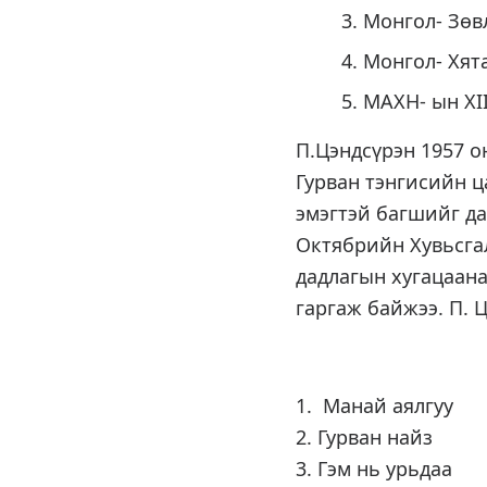
Монгол- Зө
Монгол- Хя
МАХН- ын
П.Цэндсүрэн 1957 о
Гурван тэнгисийн ц
эмэгтэй багшийг да
Октябрийн Хувьсга
дадлагын хугацаан
гаргаж байжээ. П. 
1. Манай аялгуу
2. Гурван найз
3. Гэм нь урьдаа