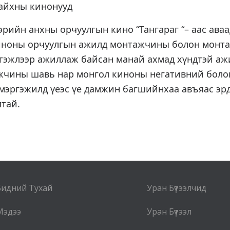
 сайхны кинонууд
рийн анхны орчуулгын кино “Тангараг “– аас аваа
 киноны орчуулгын ажилд монтажчины болон монт
гэжлээр ажиллаж байсан манай ахмад хүндтэй ажи
жчины шавь нар монгол киноны негативний боло
мэргэжилд үеэс үе дамжин багшийнхаа авъяас эр
лтай.
Бидний Тухай
Уран Бүтээлчид
Мэдээ
Уран Бүтээл