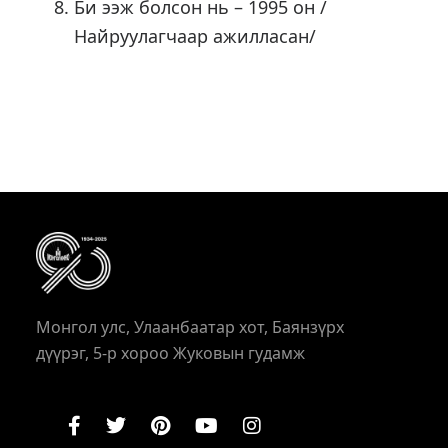
Би ээж болсон нь – 1995 он /
Найруулагчаар ажилласан/
Монгол улс, Улаанбаатар хот, Баянзүрх
дүүрэг, 5-р хороо Жуковын гудамж