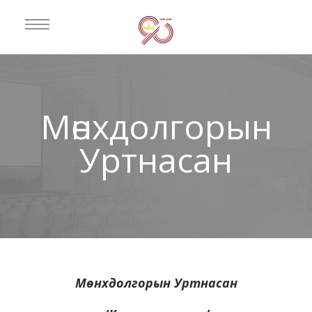
Мөнхдолгорын
Уртнасан
Мөнхдолгорын Уртнасан