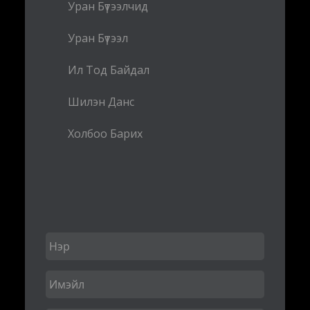
Уран Бүтээлчид
Уран Бүтээл
Ил Тод Байдал
Шилэн Данс
Холбоо Барих