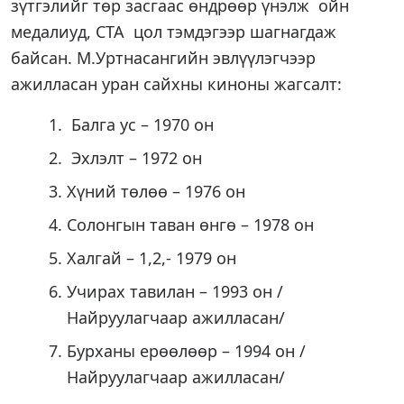
зүтгэлийг төр засгаас өндрөөр үнэлж ойн
медалиуд, СТА цол тэмдэгээр шагнагдаж
байсан. М.Уртнасангийн эвлүүлэгчээр
ажилласан уран сайхны киноны жагсалт:
Балга ус – 1970 он
Эхлэлт – 1972 он
Хүний төлөө – 1976 он
Солонгын таван өнгө – 1978 он
Халгай – 1,2,- 1979 он
Учирах тавилан – 1993 он /
Найруулагчаар ажилласан/
Бурханы ерөөлөөр – 1994 он /
Найруулагчаар ажилласан/