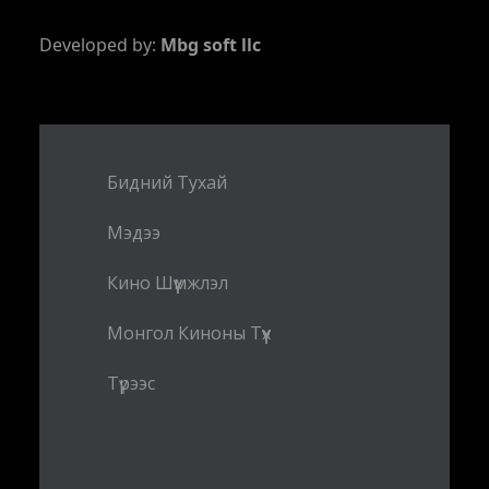
Developed by:
Mbg soft llc
Бидний Тухай
Мэдээ
Кино Шүүмжлэл
Монгол Киноны Түүх
Түрээс