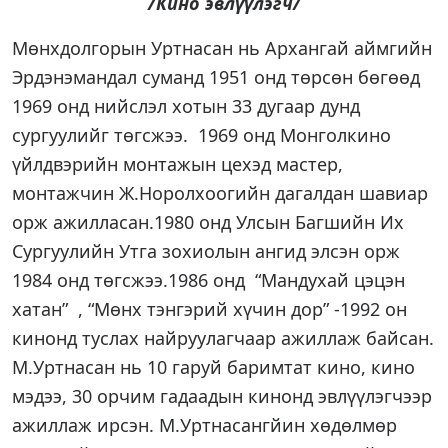
/Кино эвлүүлэгч/
Мөнхдолгорын Уртнасан нь Архангай аймгийн
Эрдэнэмандал суманд 1951 онд төрсөн бөгөөд
1969 онд нийслэл хотын 33 дугаар дунд
сургуулийг төгсжээ. 1969 онд Монголкино
үйлдвэрийн монтажын цехэд мастер,
монтажчин Ж.Норолхоогийн дагалдан шавиар
орж ажилласан.1980 онд Улсын Багшийн Их
Сургуулийн Утга зохиолын ангид элсэн орж
1984 онд төгсжээ.1986 онд “Мандухай цэцэн
хатан” , “Мөнх тэнгэрий хүчин дор” -1992 он
кинонд туслах найруулагчаар ажиллаж байсан.
М.Уртнасан нь 10 гаруй баримтат кино, кино
мэдээ, 30 орчим гадаадын кинонд эвлүүлэгчээр
ажиллаж ирсэн. М.Уртнасангйин хөдөлмөр